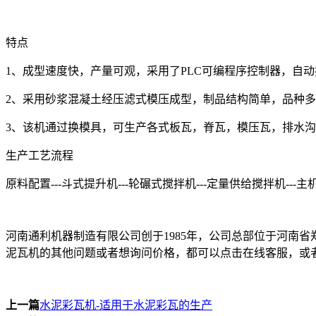
特点
1、成型速度快，产量可观，采用了PLC可编程序控制器，自
2、采用砂浆混凝土经压滤式模压成型，制品结构简单，品种
3、该机通过换模具，可生产各式板瓦，脊瓦，模压瓦，排水
生产工艺流程
原料配置---斗式提升机---轮碾式搅拌机---定量供给搅拌机---主
河南通利机器制造有限公司创于1985年，公司总部位于河南
泥瓦机的其他问题或者想询问价格，都可以点击在线客服，或
上一篇
水泥彩瓦机-适用于水泥彩瓦的生产