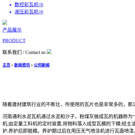
数控彩瓦机
⇒
液压彩瓦机
⇒
产品展示
PRODUCT
联系我们
/ Contact us
主页
>
新闻资讯
>
公司新闻
随着建材建筑行业的不断壮，所使用的瓦片也是非常多的，那
河南通利水泥瓦机通过水泥和沙子，粉煤灰做成瓦的机器称为“
机;由定量工料机的定时装置,将物料落入成型瓦模的下模;经主
护,养护后即脱模。养护期过后在用压无气喷涂机进行瓦面喷漆