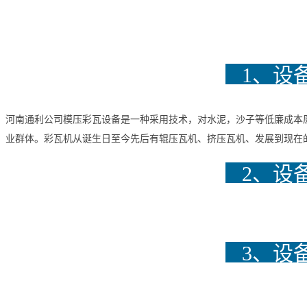
1、设
河南通利公司模压彩瓦设备是一种采用技术，对水泥，沙子等低廉成本
业群体。彩瓦机从诞生日至今先后有辊压瓦机、挤压瓦机、发展到现在
2、设
3、设