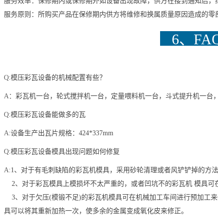
服务效率：保修期内或保修期外如设备出现故障，供方在接到通知后，
服务原则：所购买产品在保修期内供方将维修和换属质量原因造成的零
6、FA
Q:
模压彩瓦设备的机械配置有些？
A：
彩瓦机一台，轮式搅拌机一台，定量喂料机一台，斗式提升机一台
Q:
模压彩瓦设备能做多的瓦
A:
设备生产出瓦片规格：424*337mm
Q:
模压彩瓦设备模具出现问题如何修复
A:
1、对于有毛刺缺陷的彩瓦机模具，采用砂轮清理或者风铲铲掉的方
2、对于彩瓦模具上模损坏不太严重的，或者凹坑不的彩瓦机 模具可
3、对于欠压(模锻不足)的彩瓦机模具可在机械加工车间进行预加工来修
具可以将其重新加热一次，使多余的金属变成氧化皮来修正。